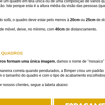
de um quadro em tela única ou de uma composição de vários qua
ão. Isto porque esta é a altura média da visão das pessoas (qu
o sofá, o quadro deve estar pelo menos à
20cm
ou
25cm
de di
o de móvel, deixe, no mínimo, com
40cm
de distanciamento.
S QUADROS
adros formam uma única imagem
, damos o nome de "mosaico" (
maneira correta quando pendurados, a Bimper criou um padrão
m o tamanho do quadro e com o tipo de acabamento escolhido
r nossos clientes, segue a tabela abaixo: