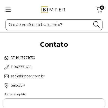
0
Contato
5511947771656
11947771656
sac@bimper.com.br
Salto/SP
Nome completo