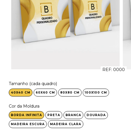
REF:
0000
Tamanho (cada quadro)
40X40 CM
60X60 CM
80X80 CM
100X100 CM
Cor da Moldura
BORDA INFINITA
PRETA
BRANCA
DOURADA
MADEIRA ESCURA
MADEIRA CLARA