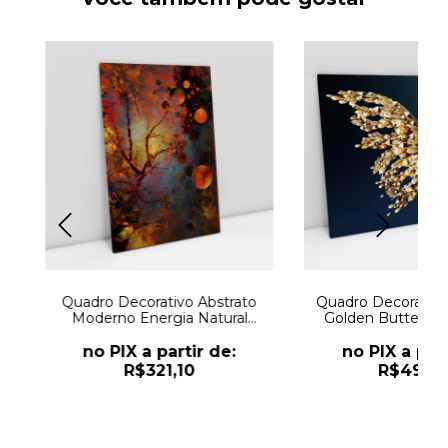
w
Quadro Decorativo Abstrato
Quadro Decorativo
Moderno Energia Natural
Golden Butterfly 
Mística
com 2 Quad
no PIX a partir de:
no PIX a part
R$321,10
R$498,7