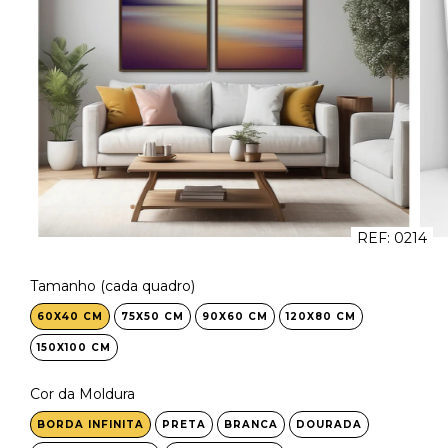
REF:
0214
Tamanho (cada quadro)
60X40 CM
75X50 CM
90X60 CM
120X80 CM
150X100 CM
Cor da Moldura
BORDA INFINITA
PRETA
BRANCA
DOURADA