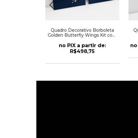
tivo Abstrato
Quadro Decorativo Borboleta
Qu
 Natural Mística
Golden Butterfly Wings Kit com
2 Quadros
r de: R$321,10
no PIX a partir de:
no 
R$498,75