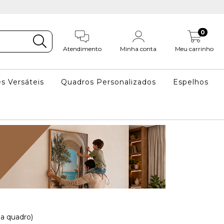
0
Atendimento
Minha conta
Meu carrinho
s Versáteis
Quadros Personalizados
Espelhos
a quadro)