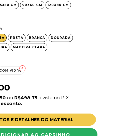
5X50 CM
90X60 CM
120X80 CM
a
TA
PRETA
BRANCA
DOURADA
URA
MADEIRA CLARA
COM VIDRO
00
,50
ou
R$498,75
à vista no PIX
desconto.
TOS E DETALHES DO MATERIAL