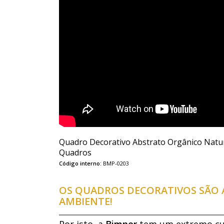
Quadro Decorativo Abstrato Orgânico Natura
Quadros
Código interno:
BMP-0203
OS QUADROS DECORATIVOS SÃO A
AMBIENTE!
Por isto, a
Bimper
tem um extremo cui