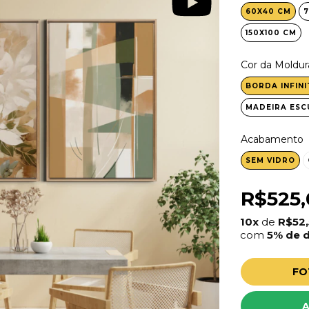
60X40 CM
7
150X100 CM
Cor da Moldur
BORDA INFINI
MADEIRA ESC
Acabamento
SEM VIDRO
R$525,
10x
de
R$52
com
5% de 
FO