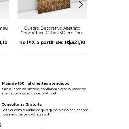
omeu
Quadro Decorativo Abstrato
Quadro Decorat
Geométrico Cubos 3D em Tons
Com 
Terrosos
1,10
no PIX a partir de: R$321,10
no PIX a part
Mais de 100 mil clientes atendidos
São 10 anos de história, confiança e credibilidade no
mercado de quadros decorativos!
Consultoria Gratuita
Se tiver com dúvidas de qual quadro escolher, chame
nossa equipe pelo whatsapp!