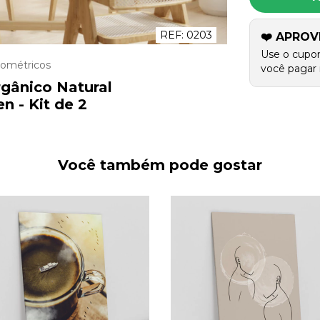
REF:
0203
❤️ APROV
Use o cupo
eométricos
você pagar 
gânico Natural
n - Kit de 2
Você também pode gostar