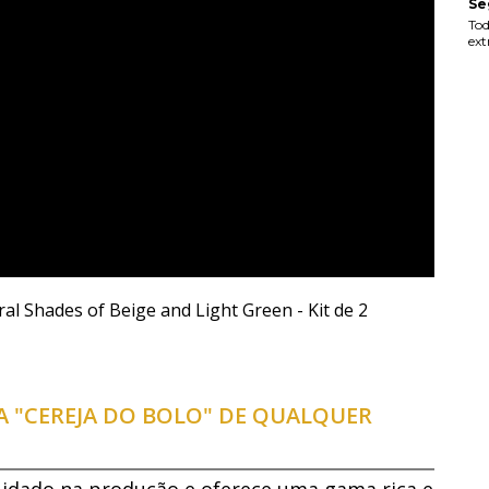
Se
Tod
ext
l Shades of Beige and Light Green - Kit de 2
 "CEREJA DO BOLO" DE QUALQUER
dado na produção e oferece uma gama rica e