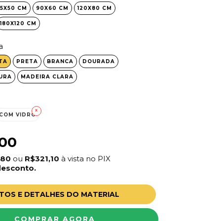
5X50 CM
90X60 CM
120X80 CM
180X120 CM
a
TA
PRETA
BRANCA
DOURADA
URA
MADEIRA CLARA
COM VIDRO
,00
,80
ou
R$321,10
à vista no PIX
desconto.
TOS E DETALHES DO MATERIAL