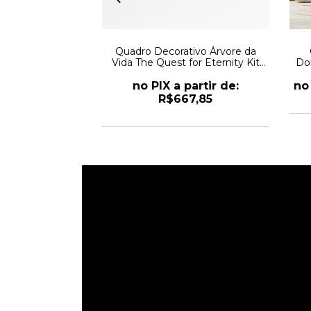
tivo Abstrato
Quadro Decorativo Árvore da
 Tree
Vida The Quest for Eternity Kit
Do
com 3 Quadros
r de: R$321,10
no PIX a partir de:
no 
R$667,85