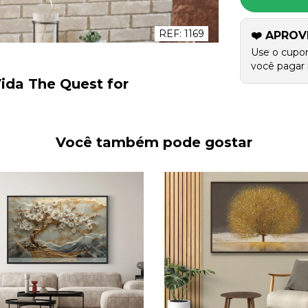
REF:
1169
❤️ APROV
Use o cupo
você pagar 
ida The Quest for
Você também pode gostar