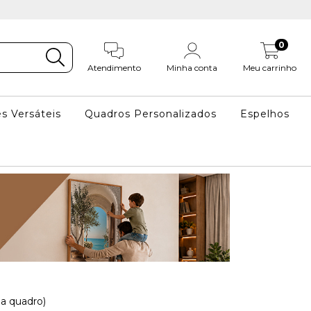
0
Atendimento
Minha conta
Meu carrinho
s Versáteis
Quadros Personalizados
Espelhos
a quadro)