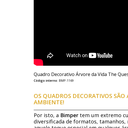
Quadro Decorativo Árvore da Vida The Ques
Código interno:
BMP-1169
OS QUADROS DECORATIVOS SÃO A
AMBIENTE!
Por isto, a
Bimper
tem um extremo cui
diversificada de formatos, tamanhos, 
aquele toque especial em qualquer áre