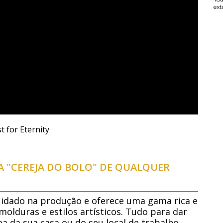
ext
t for Eternity
 "CEREJA DO BOLO" DE QUALQUER
dado na produção e oferece uma gama rica e
molduras e estilos artísticos. Tudo para dar
a da sua casa ou do seu local de trabalho.