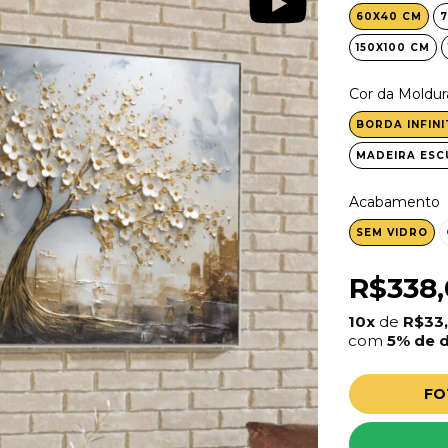
60X40 CM
7
150X100 CM
Cor da Moldur
BORDA INFINI
MADEIRA ESC
Acabamento
SEM VIDRO
R$338
10x
de
R$33
com
5% de 
FO