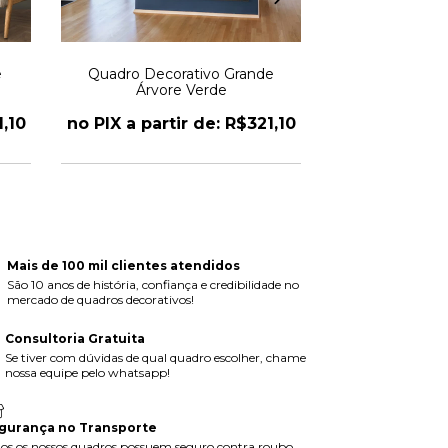
e
Quadro Decorativo Grande
Quadro Decora
Árvore Verde
Impres
1,10
no PIX a partir de: R$321,10
no PIX a part
Mais de 100 mil clientes atendidos
São 10 anos de história, confiança e credibilidade no
mercado de quadros decorativos!
Consultoria Gratuita
Se tiver com dúvidas de qual quadro escolher, chame
nossa equipe pelo whatsapp!
gurança no Transporte
os os nossos quadros possuem seguro contra roubo,