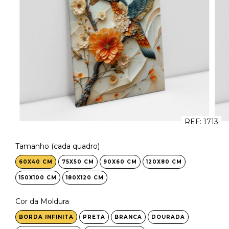
REF:
1713
Tamanho (cada quadro)
60X40 CM
75X50 CM
90X60 CM
120X80 CM
150X100 CM
180X120 CM
Cor da Moldura
BORDA INFINITA
PRETA
BRANCA
DOURADA