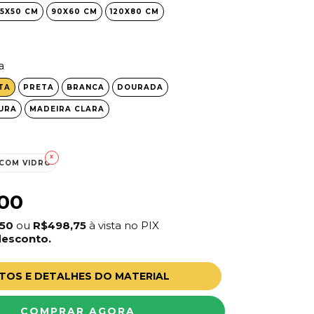
5X50 CM
90X60 CM
120X80 CM
a
TA
PRETA
BRANCA
DOURADA
URA
MADEIRA CLARA
COM VIDRO
00
,50
ou
R$498,75
à vista no PIX
desconto.
TOS E DETALHES DO MATERIAL