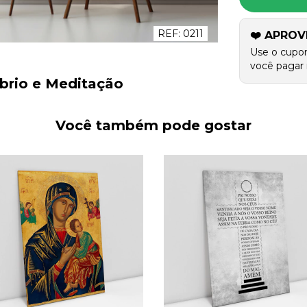
REF:
0211
❤️ APROV
Use o cupo
você pagar 
brio e Meditação
Você também pode gostar