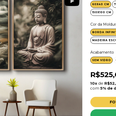
60X40 CM
7
150X100 CM
Cor da Moldur
BORDA INFINI
MADEIRA ESC
Acabamento
SEM VIDRO
R$525,
10x
de
R$52
com
5% de 
FO