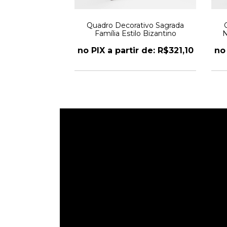
tivo Clássico
Quadro Decorativo Sagrada
ovanni Battista
Família Estilo Bizantino
N
assoferrato
r de: R$321,10
no PIX a partir de: R$321,10
no 