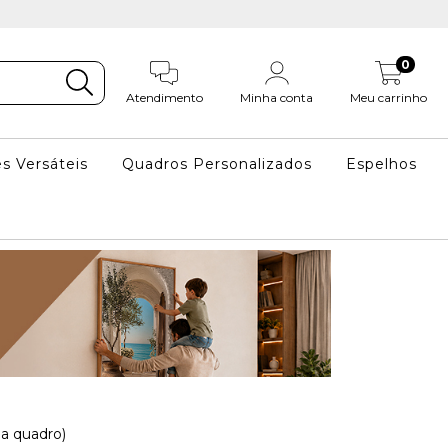
0
Atendimento
Minha conta
Meu carrinho
s Versáteis
Quadros Personalizados
Espelhos
a quadro)