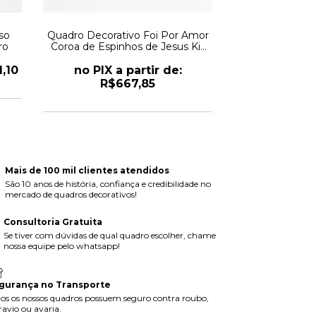
so
Quadro Decorativo Foi Por Amor
Quadro Decor
ro
Coroa de Espinhos de Jesus Kit
Coração de 
com 3 Quadros
1,10
no PIX a partir de:
no PIX a part
R$667,85
Mais de 100 mil clientes atendidos
São 10 anos de história, confiança e credibilidade no
mercado de quadros decorativos!
Consultoria Gratuita
Se tiver com dúvidas de qual quadro escolher, chame
nossa equipe pelo whatsapp!
gurança no Transporte
os os nossos quadros possuem seguro contra roubo,
ravio ou avaria.