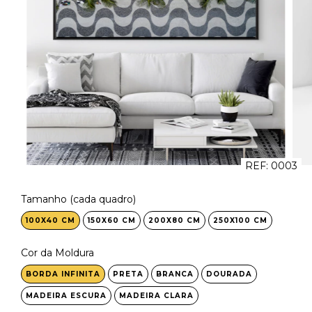
REF:
0003
Tamanho (cada quadro)
100X40 CM
150X60 CM
200X80 CM
250X100 CM
Cor da Moldura
BORDA INFINITA
PRETA
BRANCA
DOURADA
MADEIRA ESCURA
MADEIRA CLARA