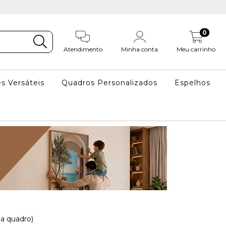
0
Atendimento
Minha conta
Meu carrinho
s Versáteis
Quadros Personalizados
Espelhos
a quadro)