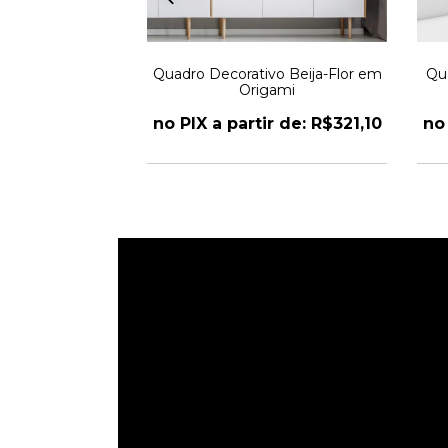
tivo Abstrato
Quadro Decorativo Beija-Flor em
Qua
 Tree
Origami
r de: R$321,10
no PIX a partir de: R$321,10
no 