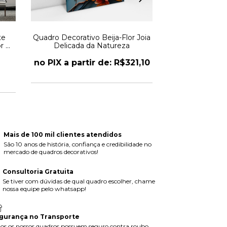
te
Quadro Decorativo Beija-Flor Joia
Quadro Decor
r e
Delicada da Natureza
Elegante Bor
dros
no PIX a partir de: R$321,10
no PIX a part
Mais de 100 mil clientes atendidos
São 10 anos de história, confiança e credibilidade no
mercado de quadros decorativos!
Consultoria Gratuita
Se tiver com dúvidas de qual quadro escolher, chame
nossa equipe pelo whatsapp!
gurança no Transporte
os os nossos quadros possuem seguro contra roubo,