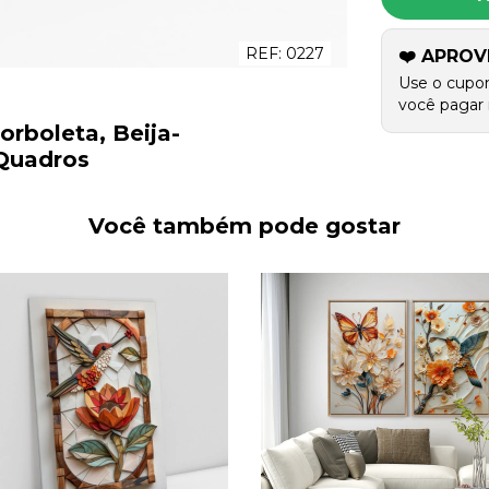
REF:
0227
❤️ APROV
Use o cupo
você pagar 
rboleta, Beija-
 Quadros
Você também pode gostar