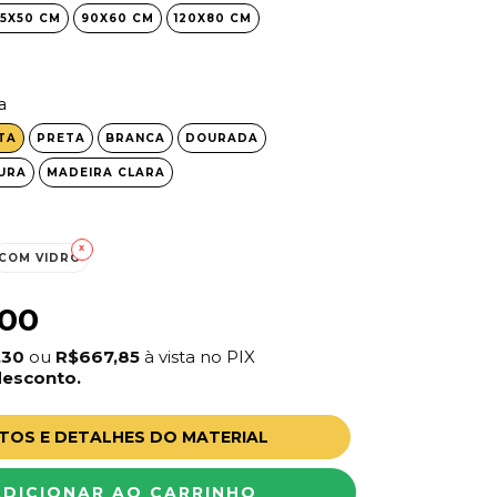
5X50 CM
90X60 CM
120X80 CM
a
TA
PRETA
BRANCA
DOURADA
URA
MADEIRA CLARA
COM VIDRO
,00
,30
ou
R$667,85
à vista no PIX
desconto.
TOS E DETALHES DO MATERIAL