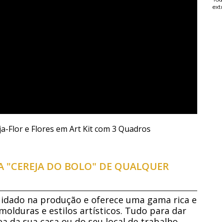
ext
ja-Flor e Flores em Art Kit com 3 Quadros
 "CEREJA DO BOLO" DE QUALQUER
dado na produção e oferece uma gama rica e
molduras e estilos artísticos. Tudo para dar
a da sua casa ou do seu local de trabalho.