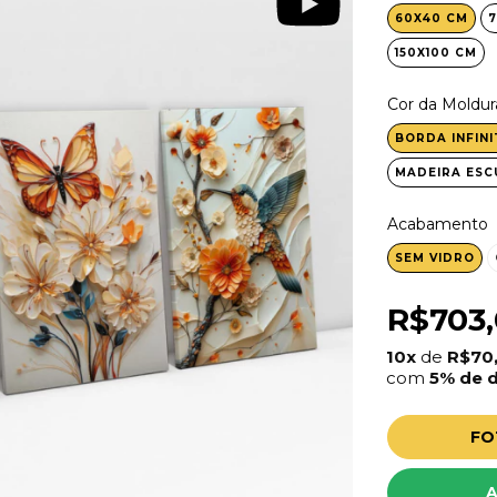
60X40 CM
7
150X100 CM
Cor da Moldur
BORDA INFINI
MADEIRA ESC
Acabamento
SEM VIDRO
R$703
10x
de
R$70
com
5% de 
FO