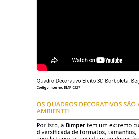
Quadro Decorativo Efeito 3D Borboleta, Bei
Código interno:
BMP-0227
OS QUADROS DECORATIVOS SÃO A
AMBIENTE!
Por isto, a
Bimper
tem um extremo cui
diversificada de formatos, tamanhos, 
aquele toque especial em qualquer áre