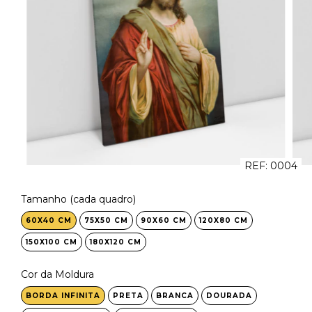
REF:
0004
Tamanho (cada quadro)
60X40 CM
75X50 CM
90X60 CM
120X80 CM
150X100 CM
180X120 CM
Cor da Moldura
BORDA INFINITA
PRETA
BRANCA
DOURADA