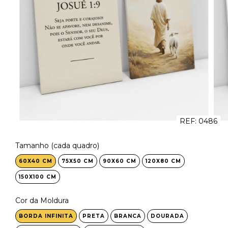
REF:
0486
Tamanho (cada quadro)
60X40 CM
75X50 CM
90X60 CM
120X80 CM
150X100 CM
Cor da Moldura
BORDA INFINITA
PRETA
BRANCA
DOURADA