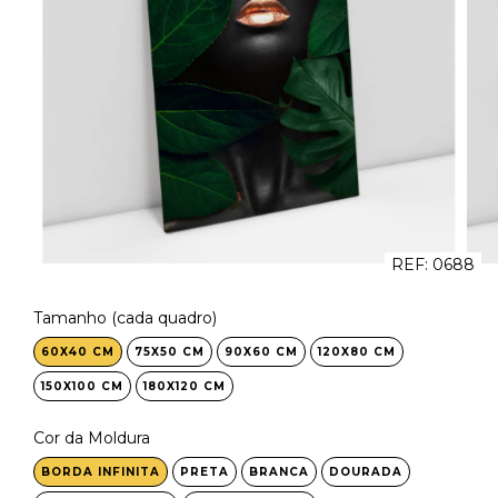
REF:
0688
Tamanho (cada quadro)
60X40 CM
75X50 CM
90X60 CM
120X80 CM
150X100 CM
180X120 CM
Cor da Moldura
BORDA INFINITA
PRETA
BRANCA
DOURADA