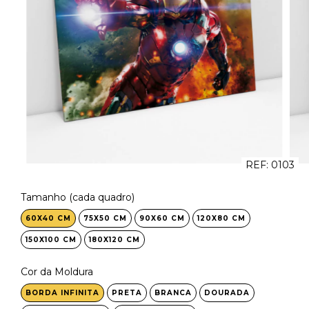
REF:
0103
Tamanho (cada quadro)
60X40 CM
75X50 CM
90X60 CM
120X80 CM
150X100 CM
180X120 CM
Cor da Moldura
BORDA INFINITA
PRETA
BRANCA
DOURADA