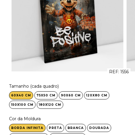
REF:
1556
Tamanho (cada quadro)
60X40 CM
75X50 CM
90X60 CM
120X80 CM
150X100 CM
180X120 CM
Cor da Moldura
BORDA INFINITA
PRETA
BRANCA
DOURADA