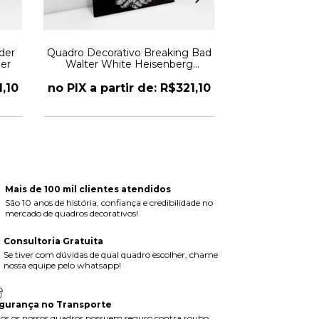
der
Quadro Decorativo Breaking Bad
Quadro Decorat
er
Walter White Heisenberg
Homem 
Tatuado
1,10
no PIX a partir de: R$321,10
no PIX a part
Mais de 100 mil clientes atendidos
São 10 anos de história, confiança e credibilidade no
mercado de quadros decorativos!
Consultoria Gratuita
Se tiver com dúvidas de qual quadro escolher, chame
nossa equipe pelo whatsapp!
gurança no Transporte
os os nossos quadros possuem seguro contra roubo,