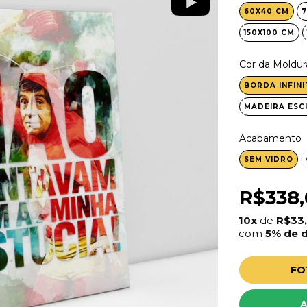
60X40 CM
7
150X100 CM
Cor da Moldur
BORDA INFINI
MADEIRA ESC
Acabamento
SEM VIDRO
R$338
10x
de
R$33
com
5% de 
FO