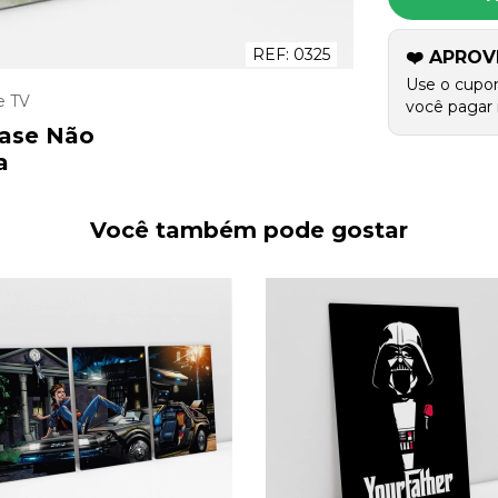
REF:
0325
❤️ APROV
Use o cupo
e TV
você pagar 
rase Não
a
Você também pode gostar