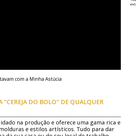
ext
ntavam com a Minha Astúcia
 "CEREJA DO BOLO" DE QUALQUER
dado na produção e oferece uma gama rica e
molduras e estilos artísticos. Tudo para dar
a da sua casa ou do seu local de trabalho.