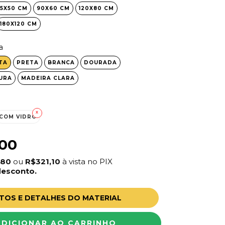
5X50 CM
90X60 CM
120X80 CM
180X120 CM
a
TA
PRETA
BRANCA
DOURADA
URA
MADEIRA CLARA
COM VIDRO
,00
,80
ou
R$321,10
à vista no PIX
desconto.
TOS E DETALHES DO MATERIAL