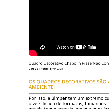
Quadro Decorativo Chapolin Frase Não Co
Código interno:
BMP-0325
OS QUADROS DECORATIVOS SÃO A
AMBIENTE!
Por isto, a
Bimper
tem um extremo cui
diversificada de formatos, tamanhos, 
aquele toque especial em qualquer áre