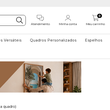
0
Atendimento
Minha conta
Meu carrinho
s Versáteis
Quadros Personalizados
Espelhos
a quadro)