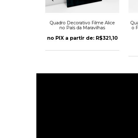
rativo Homem
Quadro Decorativo Filme Alice
Qua
Spiderman
no País da Maravilhas
o F
r de: R$321,10
no PIX a partir de: R$321,10