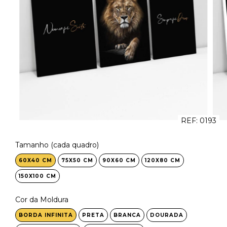
REF:
0193
Tamanho (cada quadro)
60X40 CM
75X50 CM
90X60 CM
120X80 CM
150X100 CM
Cor da Moldura
BORDA INFINITA
PRETA
BRANCA
DOURADA