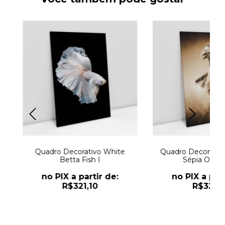
f
Quadro Decorativo White
Quadro Decorativ
Betta Fish I
Sépia O Ru
no PIX a partir de:
no PIX a part
R$321,10
R$321,1