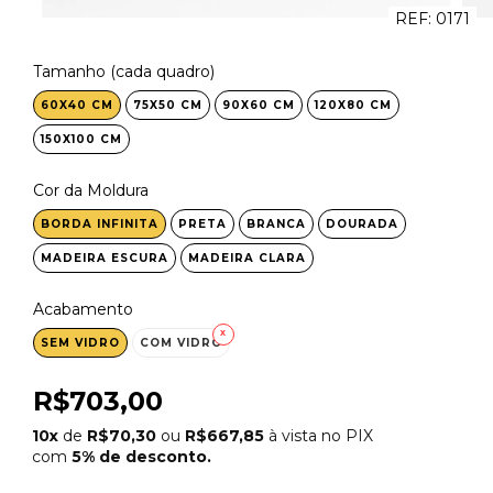
REF:
0171
Tamanho (cada quadro)
60X40 CM
75X50 CM
90X60 CM
120X80 CM
150X100 CM
Cor da Moldura
BORDA INFINITA
PRETA
BRANCA
DOURADA
MADEIRA ESCURA
MADEIRA CLARA
Acabamento
SEM VIDRO
COM VIDRO
R$703,00
10x
de
R$70,30
ou
R$667,85
à vista no PIX
com
5% de desconto.