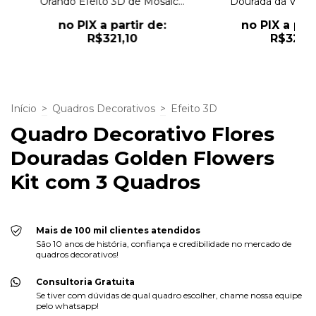
 e
Orando Efeito 3D de Mosaico
Dourada da Vida 
de Ladrilhos
no PIX a partir de:
no PIX a part
R$321,10
R$321,1
Início
>
Quadros Decorativos
>
Efeito 3D
Quadro Decorativo Flores
Douradas Golden Flowers
Kit com 3 Quadros
Mais de 100 mil clientes atendidos
São 10 anos de história, confiança e credibilidade no mercado de
quadros decorativos!
Consultoria Gratuita
Se tiver com dúvidas de qual quadro escolher, chame nossa equipe
pelo whatsapp!